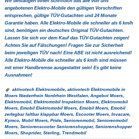
Wir bestätigen Ihnen schriftlich das alle von uns
angebotenen Elektro-Mobile den gültigen Vorschriften
entsprechen, gültige TÜV-Gutachten und 24 Monate
Garantie haben. Alle Elektro-Mobile die schneller als 6 km/h
sind, benötigen ein deutsches Original TÜV-Gutachten.
Lassen Sie sich vor dem Kauf das TÜV-Gutachten zeigen!
Achten Sie auf Fälschungen! Fragen Sie zur Sicherheit
beim jeweiligen TÜV nach! Eine ABE ist nicht ausreichend!
Alle Elektro-Mobile die schneller als 6 km/h sind müssen
mit einer Handbremse ausgestattet sein! Es gibt keine
Ausnahmen!
aktivotech Elektromobile
,
aktivotech Elektromobile in
Moers Niederrhein Nordrhein Westfalen
,
Angebot Moers
,
Elektromobil
,
Elektromobil Inspektion Moers
,
Elektromobil
Moers
,
Emobil Elektromobil Moers
,
Emobil Moers
,
Emobil
zerlegbar faltbar klappbar Moers
,
Escooter Moers
,
Invacare
,
Kymco
,
Mobil Moers
,
Pride
,
Seniorenmobil
,
Seniorenmobil
Moers
,
Seniorenscooter Seniorenshopper
,
Seniorenshopper
Moers
,
Shoprider
,
Sterling
,
Trendmobil