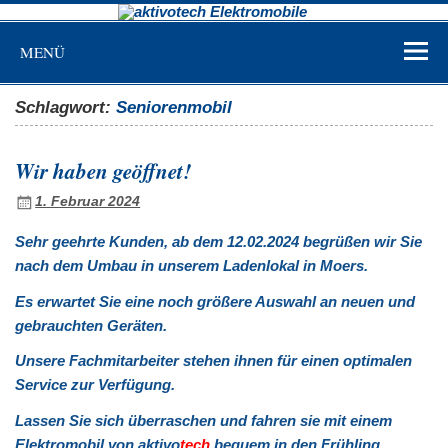
aktivot
Zum
Inhalt
Elektrom
springen
MENÜ
Schlagwort:
Seniorenmobil
Wir haben geöffnet!
1. Februar 2024
Sehr geehrte Kunden, ab dem 12.02.2024 begrüßen wir Sie
nach dem Umbau in unserem Ladenlokal in Moers.
Es erwartet Sie eine noch größere Auswahl an neuen und
gebrauchten Geräten.
Unsere Fachmitarbeiter stehen ihnen für einen optimalen
Service zur Verfügung.
Lassen Sie sich überraschen und fahren sie mit einem
Elektromobil von aktivo
tech
bequem in den Frühling.